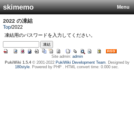
skimemo
Menu
2022
の凍結
Top
/
2022
凍結用のパスワードを入力してください。
Site admin:
admin
PukiWiki 1.5.4
© 2001-2022
PukiWiki Development Team
. Designed by
180style
. Powered by PHP . HTML convert time: 0.000 sec.