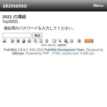
skimemo
Menu
2021
の凍結
Top
/
2021
凍結用のパスワードを入力してください。
Site admin:
admin
PukiWiki 1.5.4
© 2001-2022
PukiWiki Development Team
. Designed by
180style
. Powered by PHP . HTML convert time: 0.000 sec.