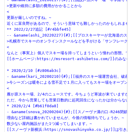
>更新や維持に多額の費用がかかることから

<

更新が厳しいのですね。~

近くに富良野があるので、そういう意味でも難しかったのかもしれません
** 2022/2/27追記 [#r4bbfe45]

-- &aname(ashi_20220227){#};[[プロスキーヤーが北海道のスキー
>札幌市でスキーのオンラインスクールなどを手がける「サンフレーク」
<

なんと（事実上）個人でスキー場を持ってしまうという憧れの形態。でも
[[ホームページ:https://msresort-ashibetsu.com/]]のみならず
* 2020/2/10 [#z806ab3c]

- &aname(kari_20200210){#};[[福井のスキー場運営会社、破産申請
>今シーズンは暖冬による雪不足で１月に入ってもスキー場をオープンで
<

雁が原スキー場、2/4のニュースです。今ちょうど寒波が来ていますが、
ただ、今から営業しても営業日数的に起死回生になったかは分からないで
* 2020/2/4 [#b61f0da8]

- &aname(snova_20200204){#};[[スノーヴァ溝の口-R246閉鎖のお
理由など詳細は書かれていませんが、今後の情報待ちでしょうか。~

数少ない屋内施設がまた1つ減ってしまいます。~

[[スノーヴァ新横浜:https://snovashinyoko.co.jp/]]は引