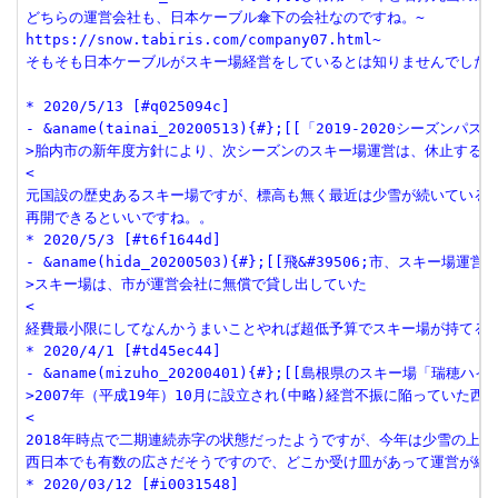
どちらの運営会社も、日本ケーブル傘下の会社なのですね。~

https://snow.tabiris.com/company07.html~

そもそも日本ケーブルがスキー場経営をしているとは知りませんでした。
* 2020/5/13 [#q025094c]

- &aname(tainai_20200513){#};[[「2019-2020シーズン
>胎内市の新年度方針により、次シーズンのスキー場運営は、休止する事
<

元国設の歴史あるスキー場ですが、標高も無く最近は少雪が続いているよ
再開できるといいですね。。

* 2020/5/3 [#t6f1644d]

- &aname(hida_20200503){#};[[飛&#39506;市、スキー場運営会
>スキー場は、市が運営会社に無償で貸し出していた

<

経費最小限にしてなんかうまいことやれば超低予算でスキー場が持てる・・
* 2020/4/1 [#td45ec44]

- &aname(mizuho_20200401){#};[[島根県のスキー場「瑞穂ハイ
>2007年（平成19年）10月に設立され(中略)経営不振に陥っていた
<

2018年時点で二期連続赤字の状態だったようですが、今年は少雪の上に
西日本でも有数の広さだそうですので、どこか受け皿があって運営が続く
* 2020/03/12 [#i0031548]
