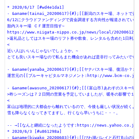
* 2020/6/17 [#wd4e1da1]

- &aname(tainai_20200617){#};[[新潟のスキー場、ネットで資金調達:
6/12にクラウドファンディングで資金調達する方向性が報道されていま
胎内スキー場 ＣＦ運営目指す~

https://www.niigata-nippo.co.jp/news/local/20200612549
>返礼品としてはスキー場のリフト券や飲食、レンタルも含めた1日利用券
<

近い人はいいんじゃないでしょうか。~

とても良いスキー場なので私もまた機会があれば是非行ってみたいですが
- &aname(yanaba_20200617){#};[[ヤナバスキー場、復活か？:http
運営元の[[ブルーキャピタルマネジメント:http://www.bcm-co
- &aname(awasuno_20200617){#};[[(富山市)あわすのスキー場運
>昨シーズンは７２日間の営業を予定していましたが、暖冬の影響で１９
<

富山は地理的に大都会から離れているので、今後も厳しい状況が続くよう
雪も降らなくなってきてますし、行くなら早いうちに・・・。

-- →[[なんと継続になったようです:https://news.yahoo.co.jp/ar
* 2020/6/3 [#u861298a]

- &aname(biwako_20200603){#};[[びわ湖バレイと石打丸山の運営会社が合