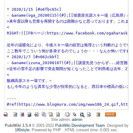
* 2020/1/15 [#o6fbc65c]

- &aname(oga_20200115){#};[[雄鹿原光源スキー場（広島県）の2020
>来年度以降も営業を再開するのは困難かなと思っております。これまで
<

RIGHT:([[FBページ:https://www.facebook.com/ogaharaski/p
近年の温暖化により、今後スキー場の経営は無理という判断のようです。~
ここ数年でこういう例が多発するのでしょうか・・・なんか怖いですね。
* 2020/1/7 [#n062cbbf]

- &aname(izuna_20200107){#};[[譲渡先見つからず...経営難でスキー場閉鎖
>近年の雪不足の影響で滑走期間が短くなったことで利用者は去年、2万9
<

飯綱高原スキー場です。~

もし今年のような異常な少雪が恒常的になると、西日本や標高の低いスキ
----

#ref(https://www.blogmura.com/img/www106_24.gif,http:
Site admin:
admin
PukiWiki 1.5.4
© 2001-2022
PukiWiki Development Team
. Designed by
180style
. Powered by PHP . HTML convert time: 0.001 sec.