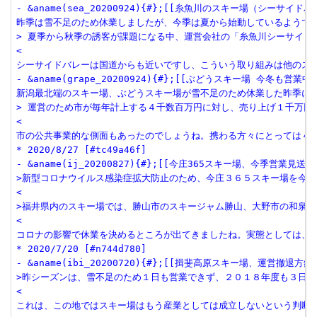
- &aname(sea_20200924){#};[[糸魚川のスキー場（シーサイドバレー）
昨季は雪不足のため休業しましたが、今季は夏から始動しているようです
> 夏季から秋季の誘客が課題になる中、運営会社の「糸魚川シーサイド
<

シーサイドバレーは国道からも近いですし、こういう取り組みは他のスキ
- &aname(grape_20200924){#};[[ぶどうスキー場 今冬も営業中止:ht
新潟最北端のスキー場、ぶどうスキー場が雪不足のため休業した昨季に続
> 運営のため市が毎年計上する４千数百万円に対し、売り上げ１千万円程
<

市の公共事業的な側面もあったのでしょうね。携わる方々にとっては４千
* 2020/8/27 [#tc49a46f]

- &aname(ij_20200827){#};[[今庄365スキー場、今季営業見送り:htt
>新型コロナウイルス感染症拡大防止のため、今庄３６５スキー場を今季
<

>福井県内のスキー場では、勝山市のスキージャム勝山、大野市の和泉ス
<

コロナの影響で休業を決めるところが出てきましたね。実態としては、
* 2020/7/20 [#n744d780]

- &aname(ibi_20200720){#};[[揖斐高原スキー場、運営撤退方針　揖斐川
>昨シーズンは、雪不足のため１日も営業できず、２０１８年度も３日し
<

これは、この地ではスキー場はもう産業としては成立しないという判断と