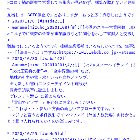
>コロナ禍の影響で営業しても集客が見込めず、採算が取れないと判断した
<

見出しは「GOTO停止で」とありますが、もっと広く判断したようですね
* 2020/11/8 [#i41da231]

- &aname(mizuho_20201108){#};[[今季のスキー営業困難　瑞穂ハイラ
>これまでに複数の企業が事業譲渡などに関心を示して管財人と交渉した

<

難航はしているようですが、後継企業候補はいるらしいですね。無事決ま
-- [[決まったようですね:https://www.webdb.co.jp/~atsumi/ski
* 2020/10/30 [#saba142f]

- &aname(mine_20201030){#};[[ニンジャスノーハイランド（旧峰の
 “火の玉変身の術”や、“空中浮遊の術”など、

 地球の引力や雪・氷といった自然とアソブ、

 全く新しい雪山エンターテイメント施設が

 長野県須坂市に誕生しました。

 ゲレンデ＝滑る に留まらない、

 『雪山でアソブ！』を存分にお楽しみください

こ、これは・・・斜め上方面の新しいアプローチですね。~

ニンジャと言うと条件反射でインバウンド（外国人観光客）向けかと思っ
どう受け入れられていくのか楽しみです。

* 2020/10/25 [#uc4d5fab]

- &aname(maruyama_20201024){#};[[滑らなくても楽しめる　