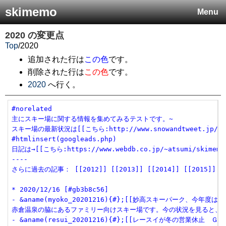
skimemo
Menu
2020
の変更点
Top
/
2020
追加された行は
この色
です。
削除された行は
この色
です。
2020
へ行く。
#norelated

主にスキー場に関する情報を集めてみるテストです。~

スキー場の最新状況は[[こちら:http://www.snowandtweet.jp/]]

#htmlinsert(googleads.php)

日記は→[[こちら:https://www.webdb.co.jp/~atsumi/skimemo/
----

さらに過去の記事： [[2012]] [[2013]] [[2014]] [[2015]] [[20
* 2020/12/16 [#gb3b8c56]

- &aname(myoko_20201216){#};[[妙高スキーパーク、今年度は休業:
赤倉温泉の脇にあるファミリー向けスキー場です。今の状況を見ると、営
- &aname(resui_20201216){#};[[レースイが冬の営業休止　ＧｏＴｏ