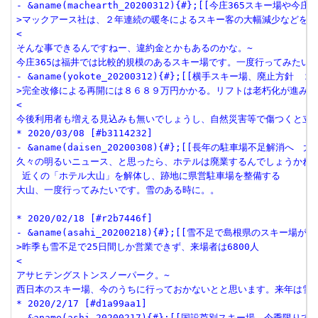
- &aname(machearth_20200312){#};[[今庄365スキー場や今庄
>マックアース社は、２年連続の暖冬によるスキー客の大幅減少などを理
<

そんな事できるんですねー、違約金とかもあるのかな。~

今庄365は福井では比較的規模のあるスキー場です。一度行ってみたいと
- &aname(yokote_20200312){#};[[横手スキー場、廃止方針　２０１
>完全改修による再開には８６８９万円かかる。リフトは老朽化が進み更
<

今後利用者も増える見込みも無いでしょうし、自然災害等で傷つくと立ち
* 2020/03/08 [#b3114232]

- &aname(daisen_20200308){#};[[長年の駐車場不足解消へ　大山に1
久々の明るいニュース、と思ったら、ホテルは廃業するんでしょうかね。
 近くの「ホテル大山」を解体し、跡地に県営駐車場を整備する

大山、一度行ってみたいです。雪のある時に。。

* 2020/02/18 [#r2b7446f]

- &aname(asahi_20200218){#};[[雪不足で島根県のスキー場が破産へ
>昨季も雪不足で25日間しか営業できず、来場者は6800人

<

アサヒテングストンスノーパーク。~

西日本のスキー場、今のうちに行っておかないとと思います。来年は雪降
* 2020/2/17 [#d1a99aa1]

- &aname(ashi_20200217){#};[[国設芦別スキー場　今季限りで休業