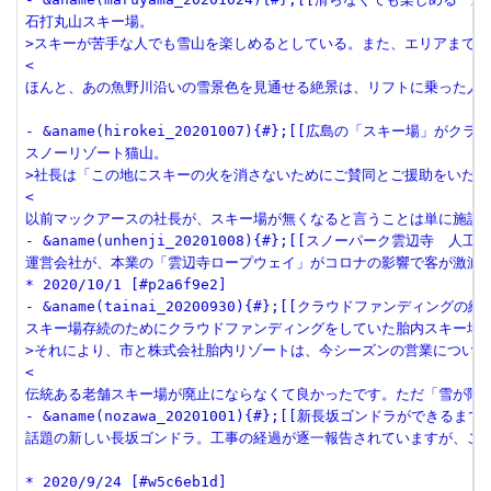
石打丸山スキー場。

>スキーが苦手な人でも雪山を楽しめるとしている。また、エリアまでは
<

ほんと、あの魚野川沿いの雪景色を見通せる絶景は、リフトに乗った人し
- &aname(hirokei_20201007){#};[[広島の「スキー場」がクラ
スノーリゾート猫山。

>社長は「この地にスキーの火を消さないためにご賛同とご援助をいただ
<

以前マックアースの社長が、スキー場が無くなると言うことは単に施設が
- &aname(unhenji_20201008){#};[[スノーパーク雲辺寺　人工スキ
運営会社が、本業の「雲辺寺ロープウェイ」がコロナの影響で客が激減し
* 2020/10/1 [#p2a6f9e2]

- &aname(tainai_20200930){#};[[クラウドファンディングの結果と
スキー場存続のためにクラウドファンディングをしていた胎内スキー場の
>それにより、市と株式会社胎内リゾートは、今シーズンの営業について
<

伝統ある老舗スキー場が廃止にならなくて良かったです。ただ「雪が降っ
- &aname(nozawa_20201001){#};[[新長坂ゴンドラができるまで Vol
話題の新しい長坂ゴンドラ。工事の経過が逐一報告されていますが、こち
* 2020/9/24 [#w5c6eb1d]
