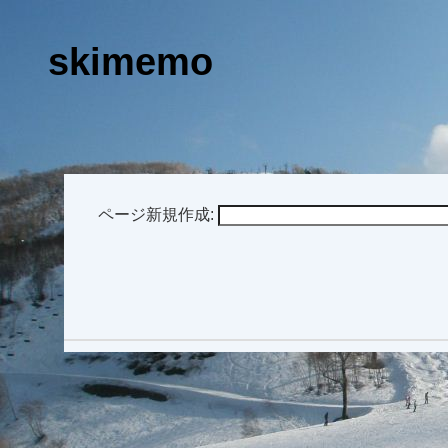
skimemo
ページ新規作成: