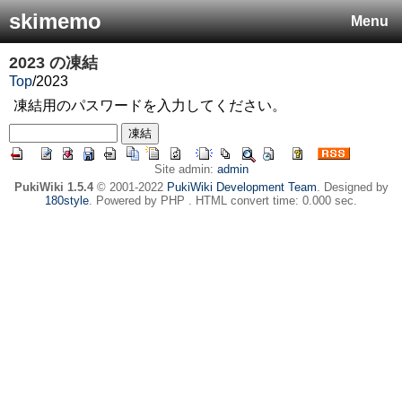
skimemo
Menu
2023
の凍結
Top
/
2023
凍結用のパスワードを入力してください。
Site admin:
admin
PukiWiki 1.5.4
© 2001-2022
PukiWiki Development Team
. Designed by
180style
. Powered by PHP . HTML convert time: 0.000 sec.