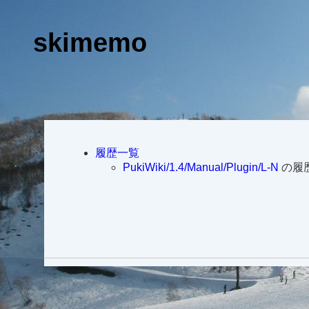
skimemo
履歴一覧
PukiWiki/1.4/Manual/Plugin/L-N
の履